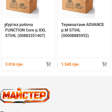
Куртка робоча
Термоштани ADVANCE
FUNCTION Core р.ХХL
р.М STIHL
STIHL (00883351407)
(00008885952)
3 016
грн
1 545
грн