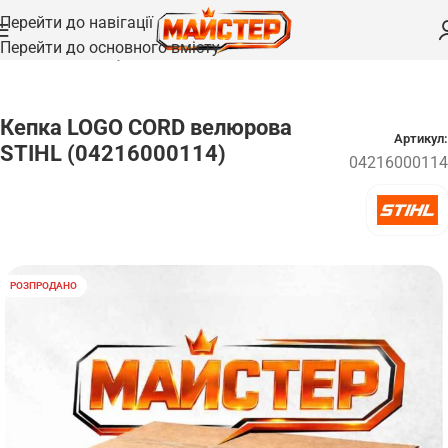
Перейти до навігації
Перейти до основного вмісту
Головна
/
Одяг та взуття
Кепка LOGO CORD велюрова
Артикул:
STIHL (04216000114)
04216000114
РОЗПРОДАНО