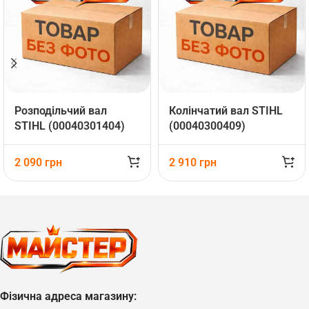
Розподільчий вал
Колінчатий вал STIHL
STIHL (00040301404)
(00040300409)
2 090
грн
2 910
грн
Фізична адреса магазину: