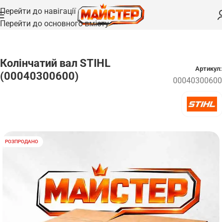
Перейти до навігації
Перейти до основного вмісту
Головна
/
Запчастини
/
Вали та осі
Колінчатий вал STIHL
Артикул:
(00040300600)
00040300600
РОЗПРОДАНО