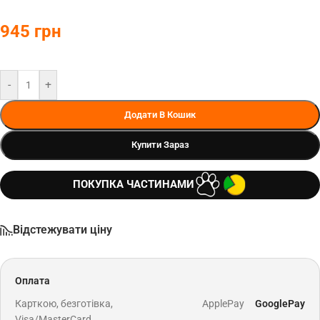
945
грн
-
+
Додати В Кошик
Купити Зараз
ПОКУПКА ЧАСТИНАМИ
Відстежувати ціну
Оплата
Карткою, безготівка,
ApplePay
GooglePay
Visa/MasterCard