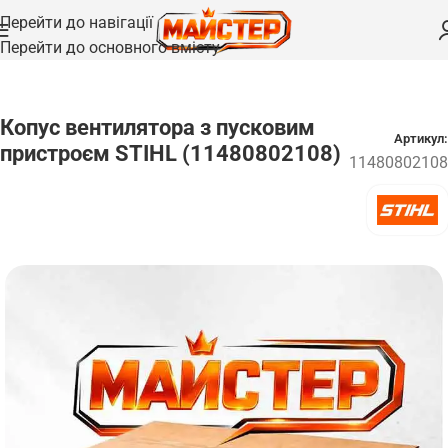
Перейти до навігації
Перейти до основного вмісту
Головна
/
Запчастини
Копус вентилятора з пусковим
Артикул:
пристроєм STIHL (11480802108)
11480802108