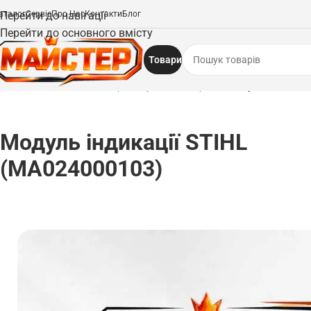
аталог
Перейти до навігації
Сервіс
Про Нас
Контакти
Блог
Перейти до основного вмісту
Товари
Головна
/
Запчастини
/
Електродвигуни та електроніка
/
Модуль індикації 
Модуль індикації STIHL
(MA024000103)