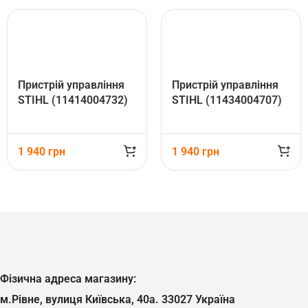
Пристрій управління
Пристрій управління
STIHL (11414004732)
STIHL (11434004707)
1 940
грн
1 940
грн
Фізична адреса магазину:
м.Рівне, вулиця Київська, 40а. 33027 Україна