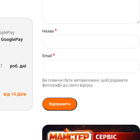
*
Назва
pplePay
GooglePay
*
Email
-7
роб. дні
Ви повинні бути авторизовані, щоб додавати
фотографії до свого відгуку.
від 14 Днів