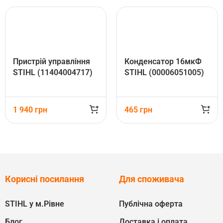
Пристрій управління
Конденсатор 16мкФ
STIHL (11404004717)
STIHL (00006051005)
1 940
грн
465
грн
Корисні посилання
Для споживача
STIHL у м.Рівне
Публічна оферта
Блог
Доставка і оплата