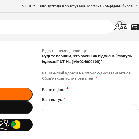
STIHL У Рівному
Угода Користувача
Політика Конфіденційності
FA
Відгуків немає, поки що.
Будьте першим, хто залишив відгук на “Модуль
індикації STIHL (MA024000103)”
Ваша e-mail адреса не оприлюднюватиметься.
*
Обов’язкові поля позначені
*
Ваша оцінка
*
Ваш відгук