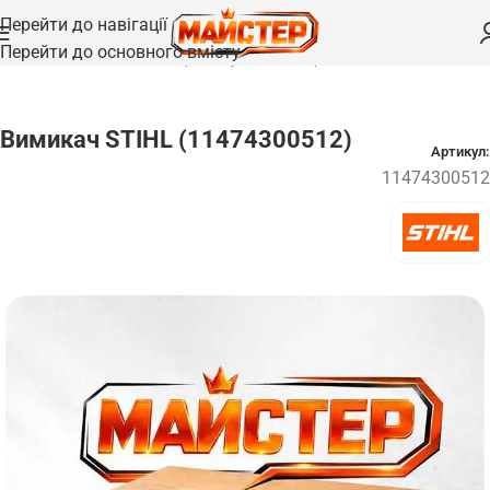
Перейти до навігації
Перейти до основного вмісту
Головна
/
Запчастини
/
Електродвигуни та електроніка
Вимикач STIHL (11474300512)
Артикул:
11474300512