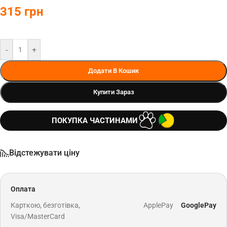
315
грн
-
+
Додати В Кошик
Купити Зараз
ПОКУПКА ЧАСТИНАМИ
Відстежувати ціну
Оплата
Карткою, безготівка,
ApplePay
GooglePay
Visa/MasterCard