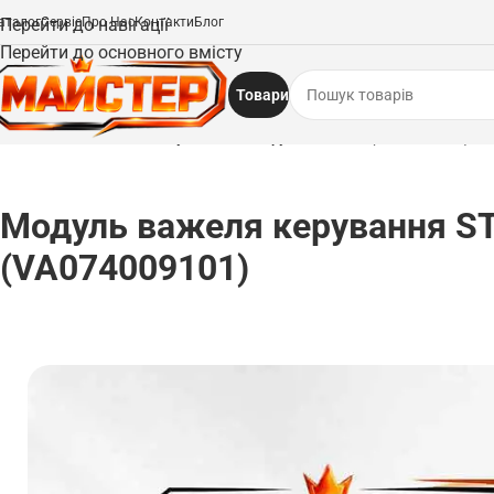
аталог
Перейти до навігації
Сервіс
Про Нас
Контакти
Блог
Перейти до основного вмісту
Товари
Головна
/
Запчастини
/
Модуль важеля керування STIHL (VA074009101)
Модуль важеля керування S
(VA074009101)