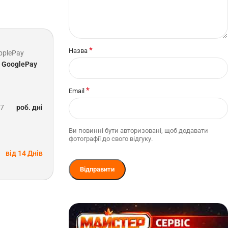
*
Назва
pplePay
GooglePay
*
Email
-7
роб. дні
Ви повинні бути авторизовані, щоб додавати
фотографії до свого відгуку.
від 14 Днів