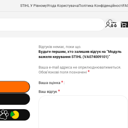
STIHL У Рівному
Угода Користувача
Політика Конфіденційності
FA
Відгуків немає, поки що.
Будьте першим, хто залишив відгук на “Модуль
важеля керування STIHL (VA074009101)”
Ваша e-mail адреса не оприлюднюватиметься.
*
Обов’язкові поля позначені
*
Ваша оцінка
*
Ваш відгук