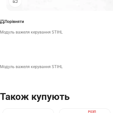
Натисніть, щоб збільшити
Порівняти
Модуль важеля керування STIHL
Модуль важеля керування STIHL
Також купують
РОЗП