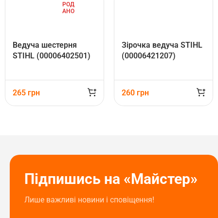
РОД
АНО
Ведуча шестерня
Зірочка ведуча STIHL
STIHL (00006402501)
(00006421207)
265
грн
260
грн
Підпишись на «Майстер»
Лише важливі новини і сповіщення!