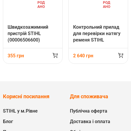
РОД
РОД
АНО
АНО
Швидкозажимний
Контрольний прилад
пристрій STIHL
для перевірки натягу
(00006506600)
ременя STIHL
(00008507000)
355
грн
2 640
грн
Корисні посилання
Для споживача
STIHL у м.Рівне
Публічна оферта
Блог
Доставка і оплата