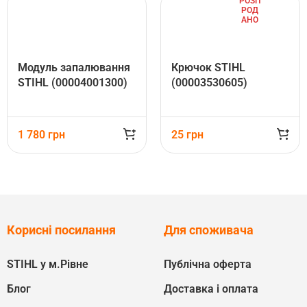
РОЗП
РОД
АНО
Mодуль запалювання
Крючок STIHL
STIHL (00004001300)
(00003530605)
1 780
грн
25
грн
Корисні посилання
Для споживача
STIHL у м.Рівне
Публічна оферта
Блог
Доставка і оплата