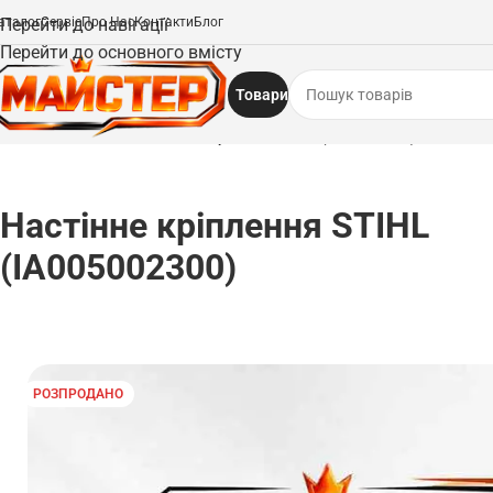
аталог
Перейти до навігації
Сервіс
Про Нас
Контакти
Блог
Перейти до основного вмісту
Товари
Головна
/
Запчастини
/
Настінне кріплення STIHL (IA005002300)
Настінне кріплення STIHL
(IA005002300)
РОЗПРОДАНО