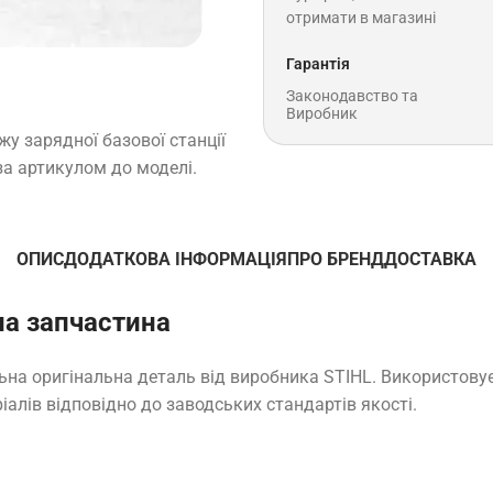
отримати в магазині
Гарантія
Законодавство та
Виробник
у зарядної базової станції
за артикулом до моделі.
ОПИС
ДОДАТКОВА ІНФОРМАЦІЯ
ПРО БРЕНД
ДОСТАВКА
на запчастина
льна оригінальна деталь від виробника STIHL. Використову
іалів відповідно до заводських стандартів якості.