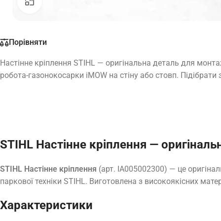
Натисніть, щоб збільшити
Порівняти
Настінне кріплення STIHL — оригінальна деталь для монтаж
робота-газонокосарки iMOW на стіну або стовп. Підібрати 
STIHL Настінне кріплення — оригіналь
STIHL Настінне кріплення
(арт. IA005002300) — це оригіна
паркової техніки STIHL. Виготовлена з високоякісних матер
Характеристики