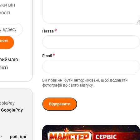
ьки він
ості.
*
Назва
ання
*
Email
 приймаю
ості
Ви повинні бути авторизовані, щоб додавати
фотографії до свого відгуку.
pplePay
GooglePay
-7
роб. дні