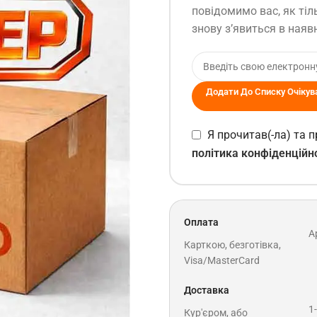
повідомимо вас, як тіл
знову з’явиться в наявн
Додати До Списку Очікув
Я прочитав(-ла) та
політика конфіденційн
Оплата
A
Карткою, безготівка,
Visa/MasterCard
Доставка
1
Кур'єром, або