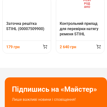
РОЗП
РОД
АНО
Заточна решітка
Контрольний прилад
STIHL (00007509900)
для перевірки натягу
ременя STIHL
(00008507000)
179
грн
2 640
грн
Підпишись на «Майстер»
Лише важливі новини і сповіщення!