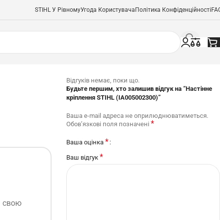
STIHL У Рівному
Угода Користувача
Політика Конфіденційності
FA
Відгуків немає, поки що.
Будьте першим, хто залишив відгук на “Настінне
кріплення STIHL (IA005002300)”
Ваша e-mail адреса не оприлюднюватиметься.
*
Обов’язкові поля позначені
*
Ваша оцінка
*
Ваш відгук
ь свою