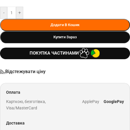
-
+
Додати В Кошик
Купити Зараз
ПОКУПКА ЧАСТИНАМИ
Відстежувати ціну
Оплата
Карткою, безготівка,
ApplePay
GooglePay
Visa/MasterCard
Доставка