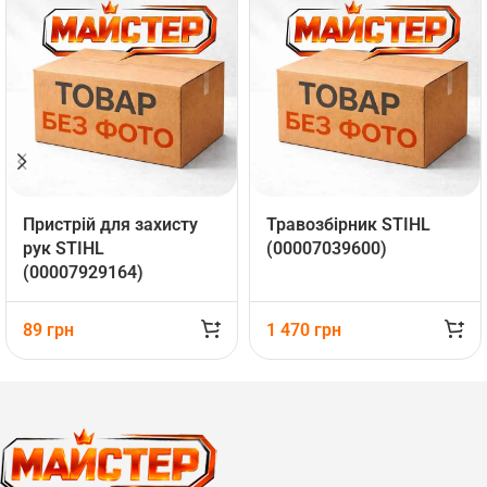
Пристрій для захисту
Травозбірник STIHL
рук STIHL
(00007039600)
(00007929164)
89
грн
1 470
грн