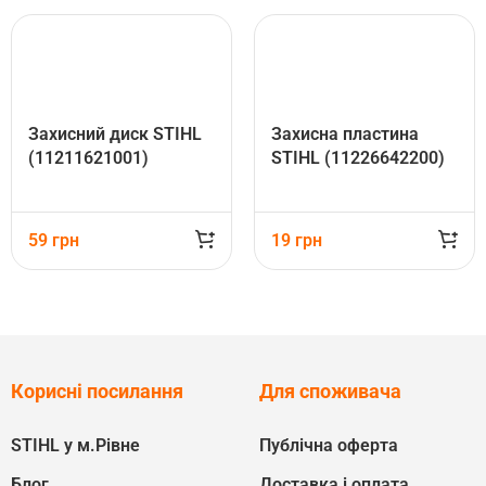
Захисний диск STIHL
Захисна пластина
(11211621001)
STIHL (11226642200)
59
грн
19
грн
Корисні посилання
Для споживача
STIHL у м.Рівне
Публічна оферта
Блог
Доставка і оплата