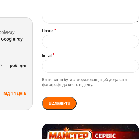
*
Назва
pplePay
GooglePay
*
Email
-7
роб. дні
Ви повинні бути авторизовані, щоб додавати
фотографії до свого відгуку.
від 14 Днів