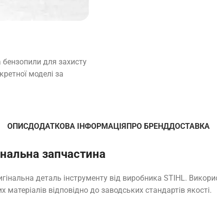
 бензопили для захисту
кретної моделі за
ОПИС
ДОДАТКОВА ІНФОРМАЦІЯ
ПРО БРЕНД
ДОСТАВКА
інальна запчастина
игінальна деталь інструменту від виробника STIHL. Викор
х матеріалів відповідно до заводських стандартів якості.