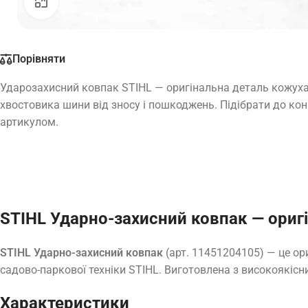
Натисніть, щоб збільшити
Порівняти
Ударозахисний ковпак STIHL — оригінальна деталь кожуха
хвостовика шини від зносу і пошкоджень. Підібрати до кон
артикулом.
STIHL Ударно-захисний ковпак — ориг
STIHL Ударно-захисний ковпак
(арт. 11451204105) — це ор
садово-паркової техніки STIHL. Виготовлена з високоякісни
Характеристики