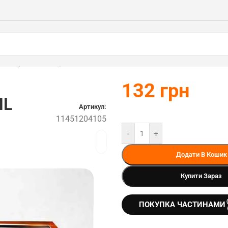
STIHL (11451204105)
132
грн
HL
Артикул:
11451204105
-
+
Додати В Кошик
Купити Зараз
ПОКУПКА ЧАСТИНАМИ