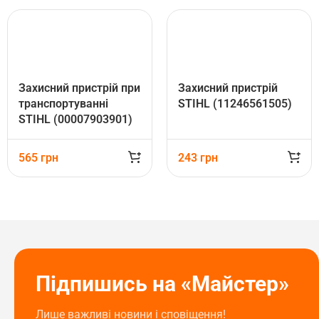
Захисний пристрій при
Захисний пристрій
транспортуванні
STIHL (11246561505)
STIHL (00007903901)
565
грн
243
грн
Підпишись на «Майстер»
Лише важливі новини і сповіщення!