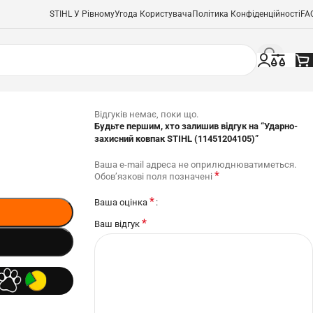
STIHL У Рівному
Угода Користувача
Політика Конфіденційності
FA
Відгуків немає, поки що.
Будьте першим, хто залишив відгук на “Ударно-
захисний ковпак STIHL (11451204105)”
Ваша e-mail адреса не оприлюднюватиметься.
*
Обов’язкові поля позначені
*
Ваша оцінка
*
Ваш відгук