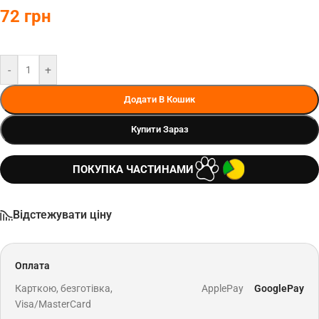
72
грн
-
+
Додати В Кошик
Купити Зараз
ПОКУПКА ЧАСТИНАМИ
Відстежувати ціну
Оплата
Карткою, безготівка,
ApplePay
GooglePay
Visa/MasterCard