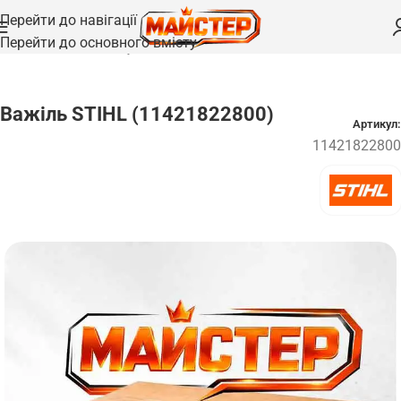
Перейти до навігації
Перейти до основного вмісту
Головна
/
Запчастини
/
Рукоятки та важелі
Важіль STIHL (11421822800)
Артикул:
11421822800