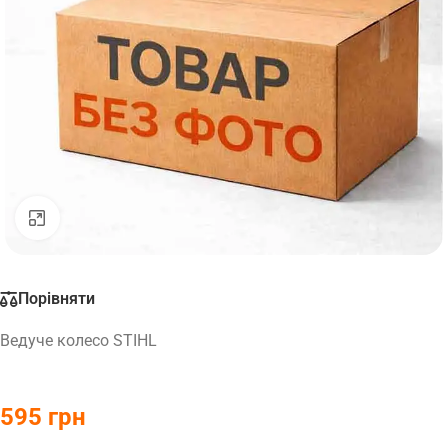
Натисніть, щоб збільшити
Порівняти
Ведуче колесо STIHL
595
грн