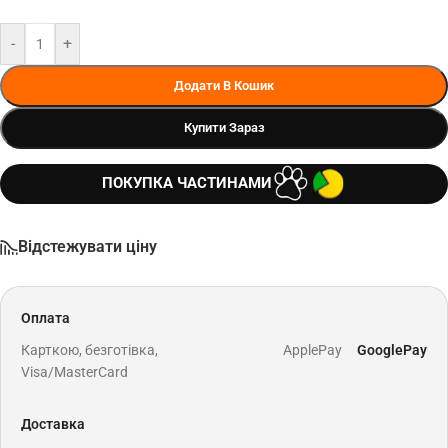
-
+
Додати В Кошик
Купити Зараз
ПОКУПКА ЧАСТИНАМИ
Відстежувати ціну
Оплата
Карткою, безготівка,
ApplePay
GooglePay
Visa/MasterCard
Доставка