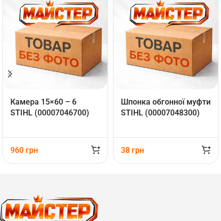
Камера 15×60 – 6
Шпонка обгонної муфти
STIHL (00007046700)
STIHL (00007048300)
960
грн
38
грн