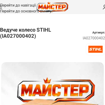
Перейти до навігації
Перейти до основного вмісту
Головна
/
Запчастини
Ведуче колесо STIHL
Артикул:
(IA027000402)
IA027000402