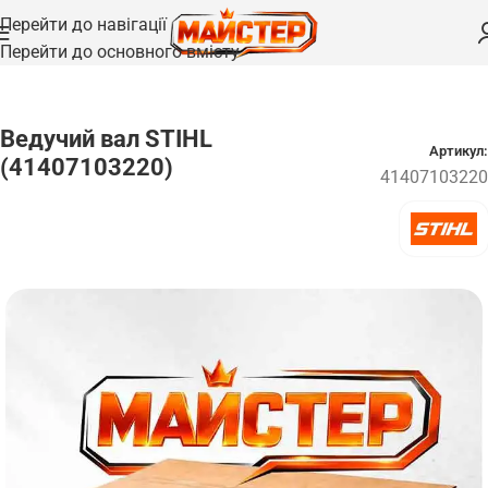
Перейти до навігації
Перейти до основного вмісту
Головна
/
Запчастини
/
Вали та осі
Ведучий вал STIHL
Артикул:
(41407103220)
41407103220