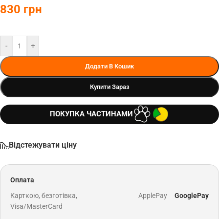
830
грн
-
+
Додати В Кошик
Купити Зараз
ПОКУПКА ЧАСТИНАМИ
Відстежувати ціну
Оплата
Карткою, безготівка,
ApplePay
GooglePay
Visa/MasterCard