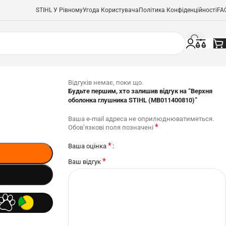
STIHL У Рівному
Угода Користувача
Політика Конфіденційності
FA
Відгуків немає, поки що.
Будьте першим, хто залишив відгук на “Верхня
оболонка глушника STIHL (MB011400810)”
Ваша e-mail адреса не оприлюднюватиметься.
*
Обов’язкові поля позначені
*
Ваша оцінка
*
Ваш відгук