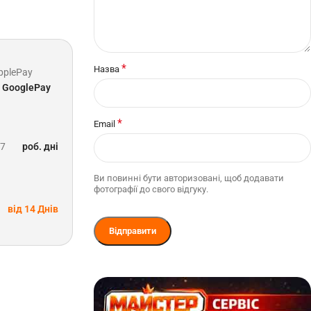
*
Назва
pplePay
GooglePay
*
Email
-7
роб. дні
Ви повинні бути авторизовані, щоб додавати
фотографії до свого відгуку.
від 14 Днів