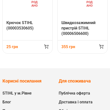
РОД
РОД
АНО
АНО
Крючок STIHL
Швидкозажимний
(00003530605)
пристрій STIHL
(00006506600)
25
грн
355
грн
Корисні посилання
Для споживача
STIHL у м.Рівне
Публічна оферта
Блог
Доставка і оплата