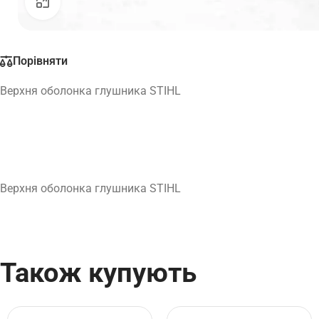
Натисніть, щоб збільшити
Порівняти
Верхня оболонка глушника STIHL
Верхня оболонка глушника STIHL
Також купують