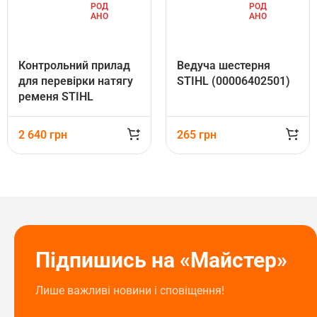
РОД
РОД
АНО
АНО
Контрольний прилад
Ведуча шестерня
для перевірки натягу
STIHL (00006402501)
ременя STIHL
(00008507000)
2 640
грн
265
грн
Підпишись на «Майстер»
Лише важливі новини і сповіщення!