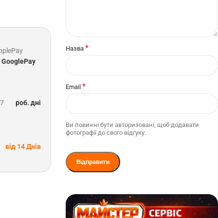
*
Назва
pplePay
GooglePay
*
Email
-7
роб. дні
Ви повинні бути авторизовані, щоб додавати
фотографії до свого відгуку.
від 14 Днів