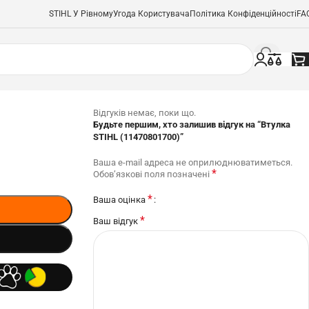
STIHL У Рівному
Угода Користувача
Політика Конфіденційності
FA
Відгуків немає, поки що.
Будьте першим, хто залишив відгук на “Втулка
STIHL (11470801700)”
Ваша e-mail адреса не оприлюднюватиметься.
*
Обов’язкові поля позначені
*
Ваша оцінка
*
Ваш відгук