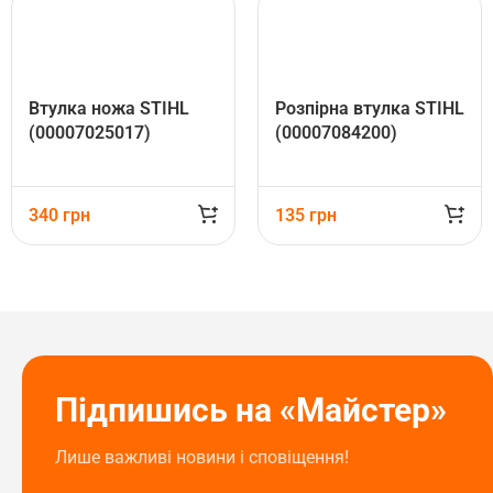
Втулка ножа STIHL
Розпірна втулка STIHL
(00007025017)
(00007084200)
340
грн
135
грн
Підпишись на «Майстер»
Лише важливі новини і сповіщення!