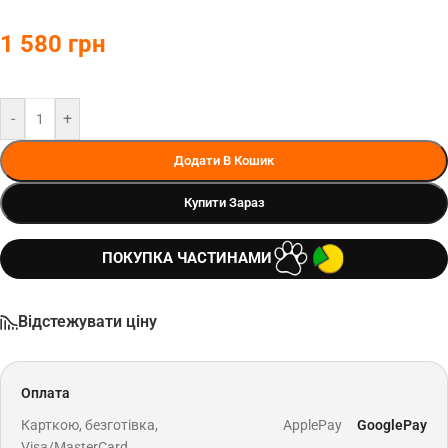
1 580
грн
-
+
Додати В Кошик
Купити Зараз
ПОКУПКА ЧАСТИНАМИ
Відстежувати ціну
Оплата
Карткою, безготівка,
ApplePay
GooglePay
Visa/MasterCard