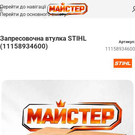
Перейти до навігації
Перейти до основного вмісту
Головна
/
Запчастини
/
Втулки та гільзи
Запресовочна втулка STIHL
Артикул:
(11158934600)
11158934600