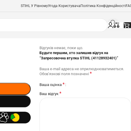
STIHL У Рівному
Угода Користувача
Політика Конфіденційності
FA
Відгуків немає, поки що.
Будьте першим, хто залишив відгук на
“Запресовочна втулка STIHL (41128932401)”
Ваша e-mail адреса не оприлюднюватиметься.
*
Обов’язкові поля позначені
*
Ваша оцінка
*
Ваш відгук