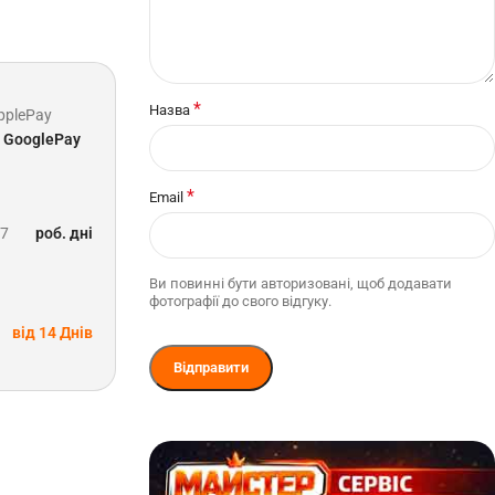
*
Назва
pplePay
GooglePay
*
Email
-7
роб. дні
Ви повинні бути авторизовані, щоб додавати
фотографії до свого відгуку.
від 14 Днів