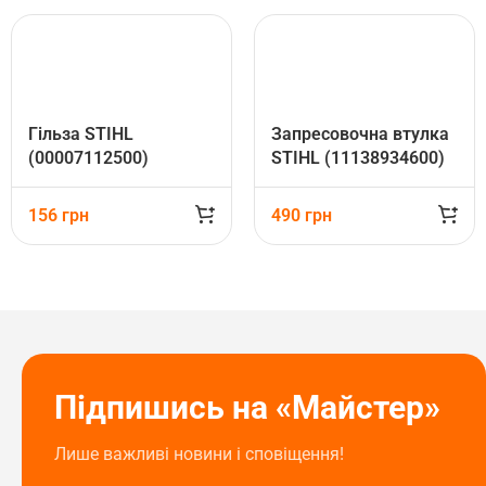
Гільза STIHL
Запресовочна втулка
(00007112500)
STIHL (11138934600)
156
грн
490
грн
Підпишись на «Майстер»
Лише важливі новини і сповіщення!