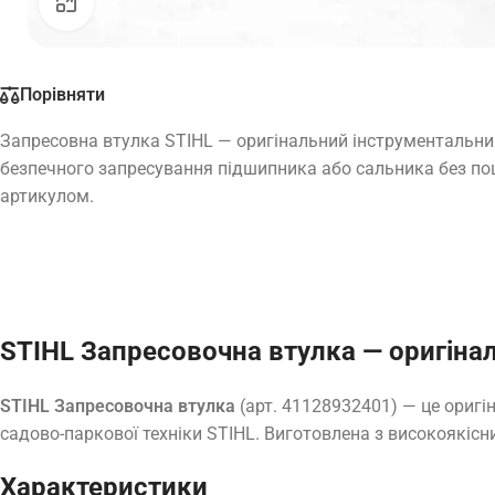
Натисніть, щоб збільшити
Порівняти
Запресовна втулка STIHL — оригінальний інструментальн
безпечного запресування підшипника або сальника без по
артикулом.
STIHL Запресовочна втулка — оригіна
STIHL Запресовочна втулка
(арт. 41128932401) — це оригі
садово-паркової техніки STIHL. Виготовлена з високоякісни
Характеристики