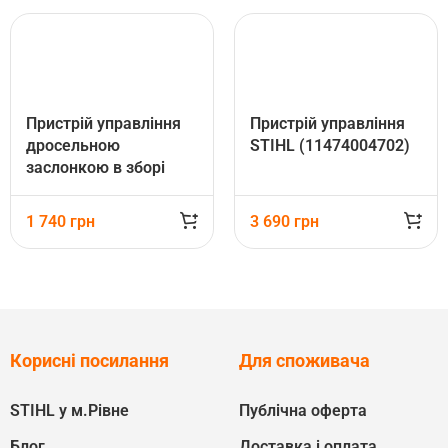
Пристрій управління
Пристрій управління
дросельною
STIHL (11474004702)
заслонкою в зборі
STIHL (00021801807)
1 740
грн
3 690
грн
Корисні посилання
Для споживача
STIHL у м.Рівне
Публічна оферта
Блог
Доставка і оплата