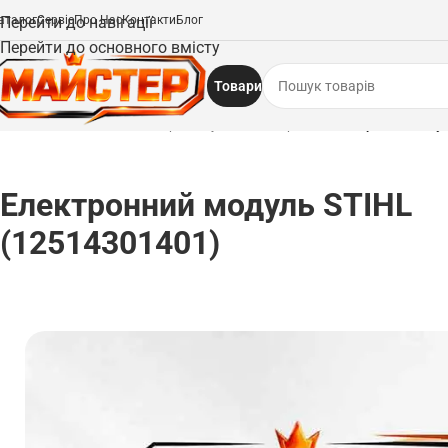
аталог
Перейти до навігації
Сервіс
Про Нас
Контакти
Блог
Перейти до основного вмісту
Товари
Головна
/
Запчастини
/
Електродвигуни та електроніка
/
Електронний модул
Електронний модуль STIHL
(12514301401)