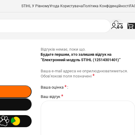
STIHL У Рівному
Угода Користувача
Політика Конфіденційності
FA
Відгуків немає, поки що.
Будьте першим, хто залишив відгук на
“Електронний модуль STIHL (12514301401)”
Ваша e-mail адреса не оприлюднюватиметься.
*
Обов’язкові поля позначені
*
Ваша оцінка
*
Ваш відгук