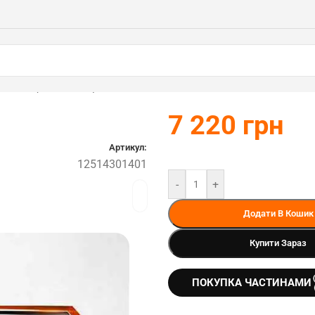
ь STIHL (12514301401)
7 220
грн
Артикул:
12514301401
-
+
Додати В Кошик
Купити Зараз
ПОКУПКА ЧАСТИНАМИ