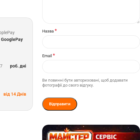
*
Назва
pplePay
GooglePay
*
Email
-7
роб. дні
Ви повинні бути авторизовані, щоб додавати
фотографії до свого відгуку.
від 14 Днів