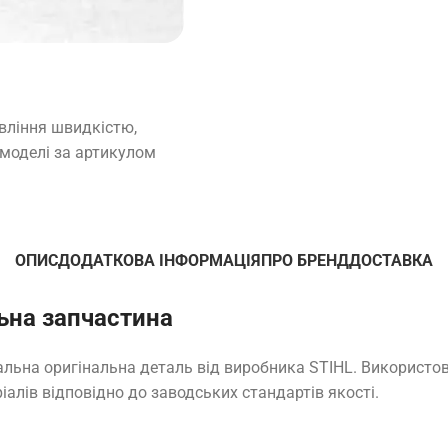
вління швидкістю,
 моделі за артикулом
ОПИС
ДОДАТКОВА ІНФОРМАЦІЯ
ПРО БРЕНД
ДОСТАВКА
ьна запчастина
альна оригінальна деталь від виробника STIHL. Використо
іалів відповідно до заводських стандартів якості.