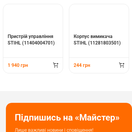
Пристрій управління
Корпус вимикача
STIHL (11404004701)
STIHL (11281803501)
1 940
грн
244
грн
Підпишись на «Майстер»
Лише важливі новини і сповіщення!