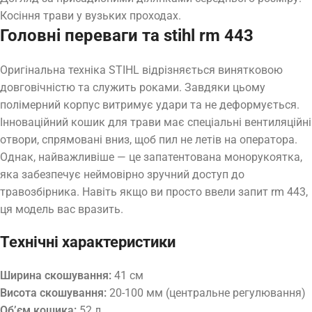
Косіння трави у вузьких проходах.
Головні переваги та stihl rm 443
Оригінальна техніка STIHL відрізняється винятковою
довговічністю та служить роками. Завдяки цьому
полімерний корпус витримує удари та не деформується.
Інноваційний кошик для трави має спеціальні вентиляційні
отвори, спрямовані вниз, щоб пил не летів на оператора.
Однак, найважливіше — це запатентована монорукоятка,
яка забезпечує неймовірно зручний доступ до
травозбірника. Навіть якщо ви просто ввели запит rm 443,
ця модель вас вразить.
Технічні характеристики
Ширина скошування:
41 см
Висота скошування:
20-100 мм (центральне регулювання)
Об’єм кошика:
52 л