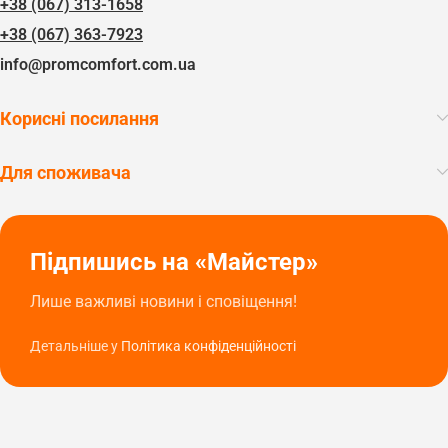
+38 (067) 313-1658
+38 (067) 363-7923
info@promcomfort.com.ua
Корисні посилання
Для споживача
Підпишись на «Майстер»
Лише важливі новини і сповіщення!
Детальніше у
Політика конфіденційності