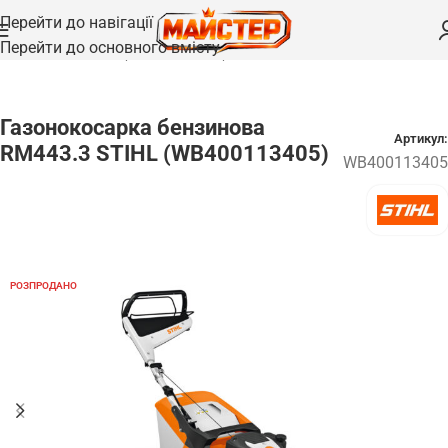
Перейти до навігації
Перейти до основного вмісту
Головна
/
Газонокосарки
/
Газонокосарки бензинові
Газонокосарка бензинова
Артикул:
RM443.3 STIHL (WB400113405)
WB400113405
РОЗПРОДАНО