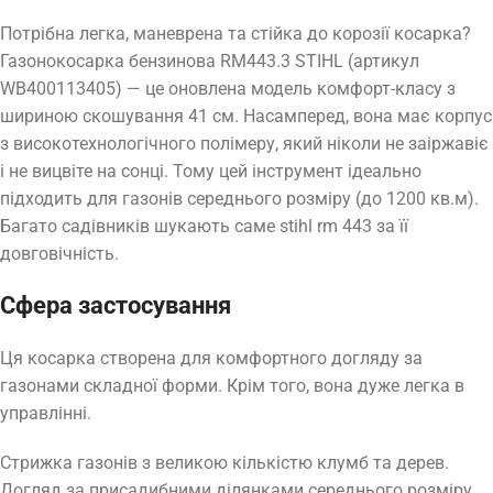
Потрібна легка, маневрена та стійка до корозії косарка?
Газонокосарка бензинова RM443.3 STIHL (артикул
WB400113405) — це оновлена модель комфорт-класу з
шириною скошування 41 см. Насамперед, вона має корпус
з високотехнологічного полімеру, який ніколи не заіржавіє
і не вицвіте на сонці. Тому цей інструмент ідеально
підходить для газонів середнього розміру (до 1200 кв.м).
Багато садівників шукають саме stihl rm 443 за її
довговічність.
Сфера застосування
Ця косарка створена для комфортного догляду за
газонами складної форми. Крім того, вона дуже легка в
управлінні.
Стрижка газонів з великою кількістю клумб та дерев.
Догляд за присадибними ділянками середнього розміру.