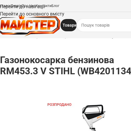
аталог
Перейти до навігації
Сервіс
Про Нас
Контакти
Блог
Перейти до основного вмісту
Товари
Головна
/
Газонокосарки
/
Газонокосарки бензинові
/
Газонокосарка бензин
Газонокосарка бензинова
RM453.3 V STIHL (WB4201134
РОЗПРОДАНО