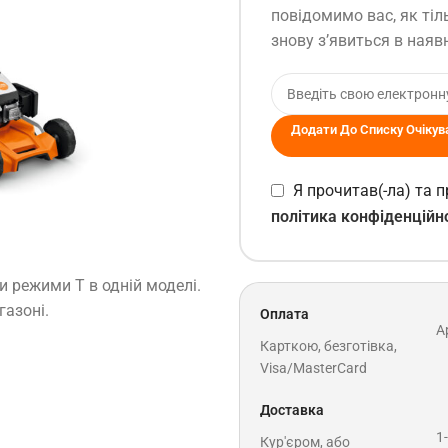
повідомимо вас, як тіл
знову з’явиться в наявн
Додати До Списку Очікув
Я прочитав(-ла) та
політика конфіденційн
ри режими T в одній моделі.
газоні.
Оплата
A
Карткою, безготівка,
Visa/MasterCard
Доставка
1
Кур'єром, або