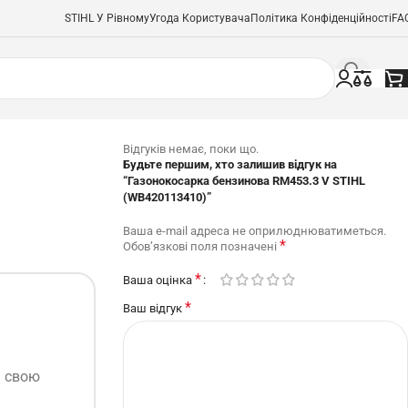
STIHL У Рівному
Угода Користувача
Політика Конфіденційності
FA
Відгуків немає, поки що.
Будьте першим, хто залишив відгук на
“Газонокосарка бензинова RM453.3 V STIHL
(WB420113410)”
Ваша e-mail адреса не оприлюднюватиметься.
*
Обов’язкові поля позначені
*
Ваша оцінка
*
Ваш відгук
ь свою