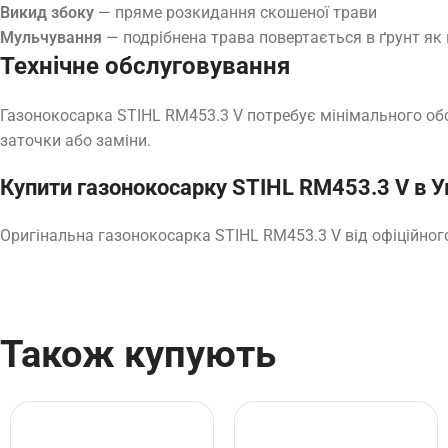
Викид збоку
— пряме розкидання скошеної трави
Мульчування
— подрібнена трава повертається в ґрунт як
Технічне обслуговування
Газонокосарка STIHL RM453.3 V потребує мінімального об
заточки або заміни.
Купити газонокосарку STIHL RM453.3 V в У
Оригінальна газонокосарка STIHL RM453.3 V від офіційног
Також купують