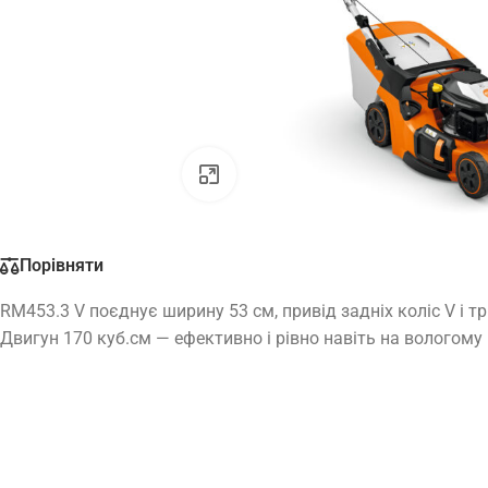
Натисніть, щоб збільшити
Порівняти
RM453.3 V поєднує ширину 53 см, привід задніх коліс V і т
Двигун 170 куб.см — ефективно і рівно навіть на вологому 