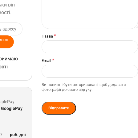
ьки він
ості.
*
Назва
ання
 приймаю
*
Email
ості
Ви повинні бути авторизовані, щоб додавати
фотографії до свого відгуку.
pplePay
GooglePay
-7
роб. дні