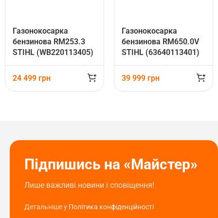
Газонокосарка
Газонокосарка
бензинова RM253.3
бензинова RM650.0V
STIHL (WB220113405)
STIHL (63640113401)
24 499
грн
39 999
грн
Підпишись на «Майстер»
Лише важливі новини і сповіщення!
Детальніше у
Політика конфіденційності