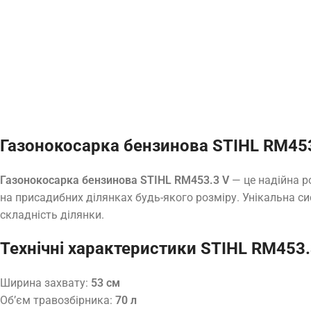
Газонокосарка бензинова STIHL RM453.3
Газонокосарка бензинова STIHL RM453.3 V
— це надійна р
на присадибних ділянках будь-якого розміру. Унікальна с
складність ділянки.
Технічні характеристики STIHL RM453.
Ширина захвату:
53 см
Об’єм травозбірника:
70 л