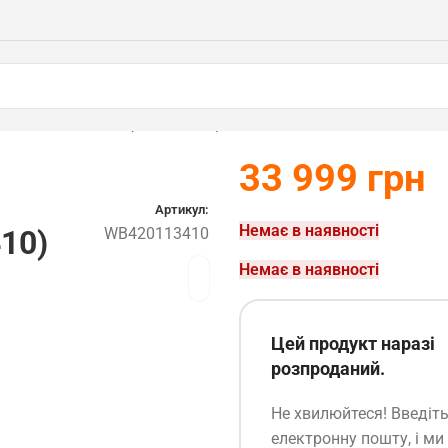
ова RM453.3 V STIHL (WB420113410)
33 999
грн
Артикул:
Немає в наявності
10)
WB420113410
Немає в наявності
Цей продукт наразі
розпроданий.
Не хвилюйтеся! Введіт
електронну пошту, і ми