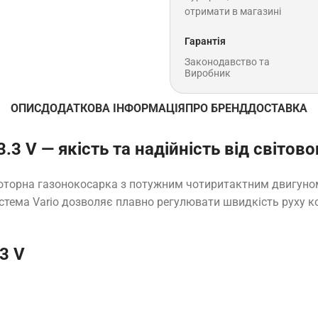
отримати в магазині
Гарантія
Законодавство та
Виробник
ОПИС
ДОДАТКОВА ІНФОРМАЦІЯ
ПРО БРЕНД
ДОСТАВКА
 V — якість та надійність від світово
оторна газонокосарка з потужним чотиритактним двигуном
истема Vario дозволяє плавно регулювати швидкість руху к
3 V