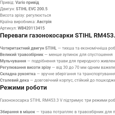
Привід:
Vario привід
Двигун:
STIHL EVC 200.5
Висота зрізу: регулюється
Країна виробника:
Австрія
Артикул:
WB420113415
Переваги газонокосарки STIHL RM453.
Чотиритактний двигун STIHL
— тихша та економічніша роб
Великий травозбірник
— менше зупинок для спустошення
Мульчування
— подрібнення трави для природного живлен
Регулювання висоти зрізу
— від 30 до 70 мм одним важел
Складна рукоятка
— зручне зберігання та транспортуванн
Сталевий дека
— довговічний корпус, стійкий до пошкодж
Режими роботи
Газонокосарка STIHL RM453.3 V підтримує три режими роб
Збирання в мішок
— трава потрапляє в травозбірник для