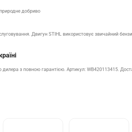
 природне добриво
слуговування. Двигун STIHL використовує звичайний бензи
країні
о дилера з повною гарантією. Артикул: WB420113415. Доста