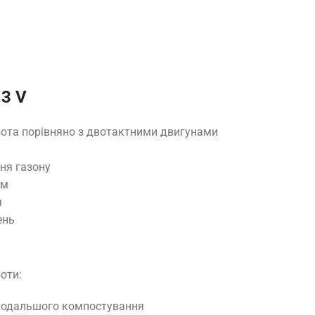
3 V
ота порівняно з двотактними двигунами
ня газону
ем
я
ень
оти:
 подальшого компостування