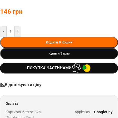
146
грн
-
+
Додати В Кошик
Купити Зараз
ПОКУПКА ЧАСТИНАМИ
Відстежувати ціну
Оплата
Карткою, безготівка,
ApplePay
GooglePay
Visa/MasterCard