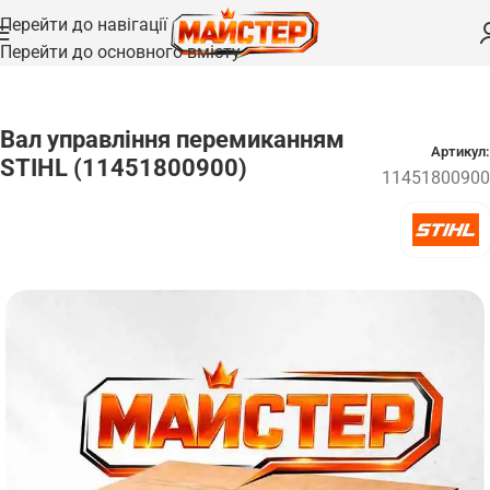
Перейти до навігації
Перейти до основного вмісту
Головна
/
Запчастини
/
Вали та осі
Вал управління перемиканням
Артикул:
STIHL (11451800900)
11451800900